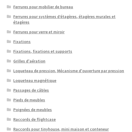
Ferrures pour mobilier de bureau
Ferrures pour systèmes d’étagères, étagères murales et
étagères
Ferrures pour verre et miroir
Fixations
Fixations, fixations et supports
Grilles d'aération
Loqueteau de pression, Mécanisme d'ouverture par pression
Loqueteau magnétique
Passages de câbles
Pieds de meubles
Poignées de meubles
Raccords de flightcase
Raccords pour tinyhouse, mini maison et conteneur