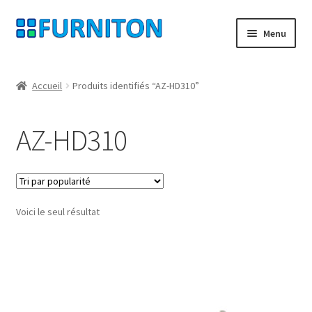
Aller
Aller
Menu
à
au
la
contenu
Mon compte
navigation
Accueil
Produits identifiés “AZ-HD310”
Nos partenaires
AZ-HD310
Protection des données
Droit de rétractation
Voici le seul résultat
Contact
Mentions légales
CONDITIONS GÉNÉRALES DE VENTE