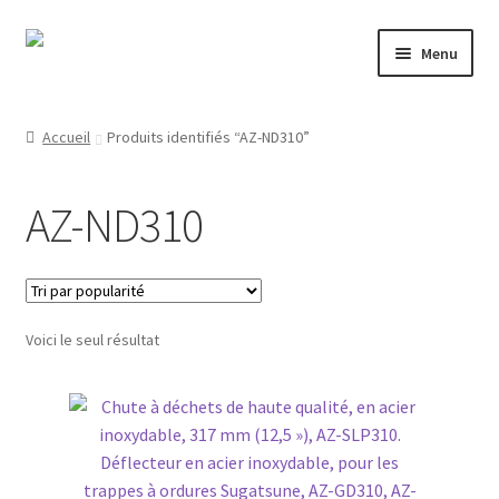
Aller
Aller
Menu
à
au
la
contenu
Mon compte
navigation
Accueil
Produits identifiés “AZ-ND310”
Nos partenaires
AZ-ND310
Protection des données
Droit de rétractation
Voici le seul résultat
Contact
Mentions légales
CONDITIONS GÉNÉRALES DE VENTE