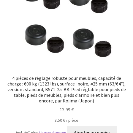
Transport maritime
4 pièces de réglage robuste pour meubles, capacité de
charge : 600 kg (1323 lbs), surface : noire, ⌀25 mm (63/64″),
version : standard, B571-25-BK. Pied réglable pour pieds de
table, pieds de meubles, pieds d’armoire et bien plus
encore, par Kojima (Japon)
13,99
€
3,50
€
/
pièce
Ajouter au panier
incl. VAT
plus
Versandkosten