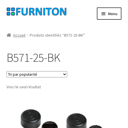
Aller
Aller
Menu
à
au
la
contenu
Mon compte
navigation
Accueil
Produits identifiés “B571-25-BK”
Nos partenaires
B571-25-BK
Protection des données
Droit de rétractation
Voici le seul résultat
Contact
Mentions légales
CONDITIONS GÉNÉRALES DE VENTE