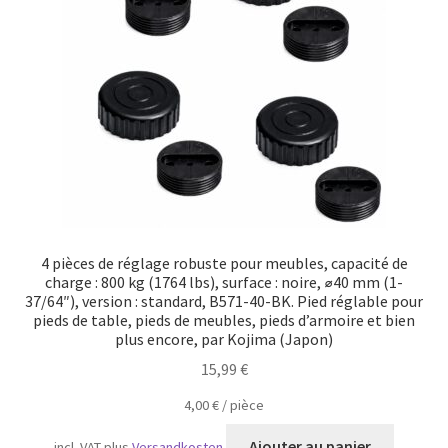
Transport maritime
4 pièces de réglage robuste pour meubles, capacité de
charge : 800 kg (1764 lbs), surface : noire, ⌀40 mm (1-
37/64″), version : standard, B571-40-BK. Pied réglable pour
pieds de table, pieds de meubles, pieds d’armoire et bien
plus encore, par Kojima (Japon)
15,99
€
4,00
€
/
pièce
Ajouter au panier
incl. VAT
plus
Versandkosten