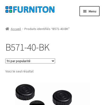
Aller
Aller
Menu
à
au
la
contenu
Mon compte
navigation
Accueil
Produits identifiés “B571-40-BK”
Nos partenaires
B571-40-BK
Protection des données
Droit de rétractation
Voici le seul résultat
Contact
Mentions légales
CONDITIONS GÉNÉRALES DE VENTE