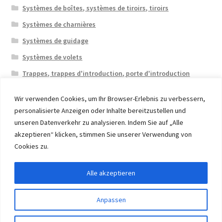
Systèmes de boîtes, systèmes de tiroirs, tiroirs
Systèmes de charnières
Systèmes de guidage
Systèmes de volets
Trappes, trappes d'introduction, porte d'introduction
Wir verwenden Cookies, um Ihr Browser-Erlebnis zu verbessern,
personalisierte Anzeigen oder Inhalte bereitzustellen und
unseren Datenverkehr zu analysieren. Indem Sie auf „Alle
akzeptieren“ klicken, stimmen Sie unserer Verwendung von
© 2026 Eruon Trade UG, Germany, member of the ERUON
Cookies zu.
Group. High quality Furniture Fittings and Components
Alle akzeptieren
Withdraw from contract
Anpassen