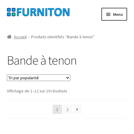
Aller
Aller
Menu
à
au
la
contenu
Mon compte
navigation
Accueil
Produits identifiés “Bande à tenon”
Nos partenaires
Bande à tenon
Protection des données
Droit de rétractation
Trié
Affichage de 1–12 sur 19 résultats
Contact
par
popularité
Mentions légales
1
2
CONDITIONS GÉNÉRALES DE VENTE