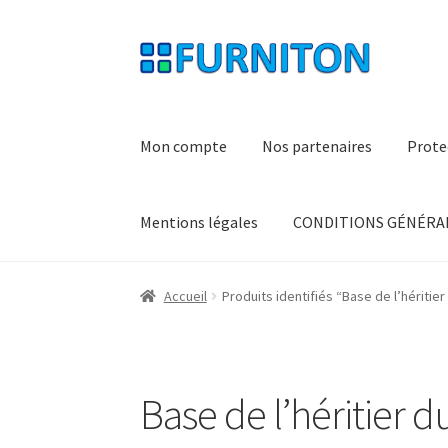
Aller
Aller
à
au
la
contenu
navigation
Mon compte
Nos partenaires
Prote
Mentions légales
CONDITIONS GÉNÉRAL
Accueil
Produits identifiés “Base de l’héritier
Base de l’héritier 