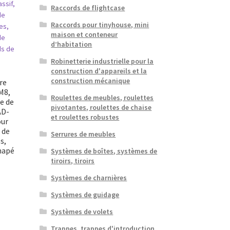
Raccords de flightcase
Raccords pour tinyhouse, mini
maison et conteneur
d’habitation
Robinetterie industrielle pour la
construction d'appareils et la
construction mécanique
re
M8,
Roulettes de meubles, roulettes
e de
pivotantes, roulettes de chaise
AD-
et roulettes robustes
our
 de
Serrures de meubles
s,
anapé
Systèmes de boîtes, systèmes de
tiroirs, tiroirs
Systèmes de charnières
Systèmes de guidage
Systèmes de volets
Trappes, trappes d'introduction,