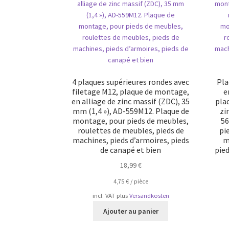
4 plaques supérieures rondes avec
Pla
filetage M12, plaque de montage,
e
en alliage de zinc massif (ZDC), 35
pla
mm (1,4 »), AD-559M12. Plaque de
zi
montage, pour pieds de meubles,
56
roulettes de meubles, pieds de
pi
machines, pieds d’armoires, pieds
m
de canapé et bien
pied
18,99
€
4,75
€
/
pièce
incl. VAT
plus
Versandkosten
Ajouter au panier