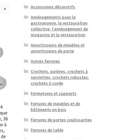
Accessoires décoratifs
Aménagements pour la
gastronomie, la restauration
collective, l’aménagement de
magasins et la restauration
Amortisseurs de meubles et
amortisseurs de porte
Autres ferrures
Crochets, patères, crochets à
serviettes, crochets robustes,
crochets à corde
Fermetures et supports
Ferrures de meubles et de
 4
bâtiments en bois
aque
, 36
Ferrures de portes coulissantes
e à
es,
Ferrures de table
 de