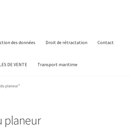
ction des données
Droit de rétractation
Contact
ES DE VENTE
Transport maritime
 du planeur”
du planeur