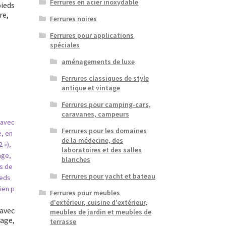
Ferrures en acier inoxydable
pieds
re,
Ferrures noires
Ferrures pour applications
spéciales
aménagements de luxe
Ferrures classiques de style
antique et vintage
Ferrures pour camping-cars,
caravanes, campeurs
Ferrures pour les domaines
de la médecine, des
laboratoires et des salles
blanches
Ferrures pour yacht et bateau
Ferrures pour meubles
d'extérieur, cuisine d'extérieur,
 avec
meubles de jardin et meubles de
tage,
terrasse