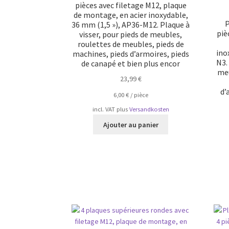
pièces avec filetage M12, plaque
de montage, en acier inoxydable,
P
36 mm (1,5 »), AP36-M12. Plaque à
piè
visser, pour pieds de meubles,
roulettes de meubles, pieds de
ino
machines, pieds d’armoires, pieds
N3.
de canapé et bien plus encor
meu
23,99
€
d’
6,00
€
/
pièce
incl. VAT
plus
Versandkosten
Ajouter au panier