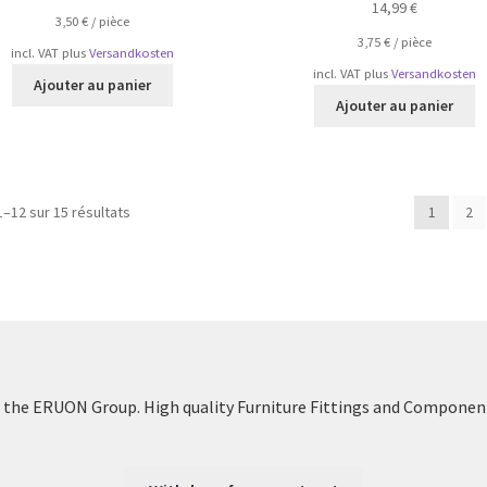
14,99
€
3,50
€
/
pièce
3,75
€
/
pièce
incl. VAT
plus
Versandkosten
incl. VAT
plus
Versandkosten
Ajouter au panier
Ajouter au panier
Trié
1–12 sur 15 résultats
1
2
par
popularité
the ERUON Group. High quality Furniture Fittings and Componen