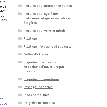
8 mm
Ferrures pour mobilier de bureau
e de
les,
Ferrures pour systèmes
 de
d’étagères, étagères murales et
pieds
étagères
Ferrures pour verre et miroir
Fixations
Fixations, fixations et supports
Grilles d'aération
Loqueteau de pression,
Mécanisme d'ouverture par
pression
Loqueteau magnétique
Passages de câbles
Pieds de meubles
Poignées de meubles