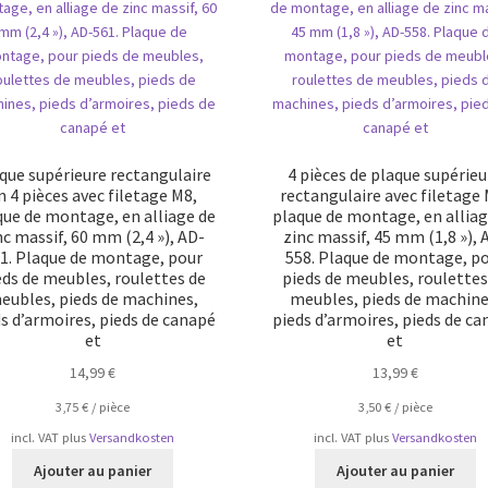
que supérieure rectangulaire
4 pièces de plaque supérieu
n 4 pièces avec filetage M8,
rectangulaire avec filetage 
que de montage, en alliage de
plaque de montage, en alliag
nc massif, 60 mm (2,4 »), AD-
zinc massif, 45 mm (1,8 »), 
1. Plaque de montage, pour
558. Plaque de montage, p
eds de meubles, roulettes de
pieds de meubles, roulettes
eubles, pieds de machines,
meubles, pieds de machine
s d’armoires, pieds de canapé
pieds d’armoires, pieds de c
et
et
14,99
€
13,99
€
3,75
€
/
pièce
3,50
€
/
pièce
incl. VAT
plus
Versandkosten
incl. VAT
plus
Versandkosten
Ajouter au panier
Ajouter au panier