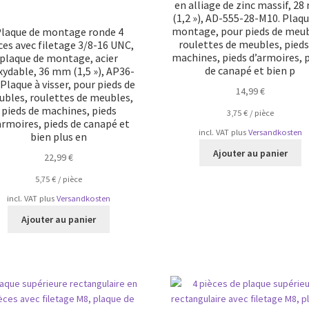
en alliage de zinc massif, 2
(1,2 »), AD-555-28-M10. Plaqu
montage, pour pieds de meub
laque de montage ronde 4
roulettes de meubles, pieds
ces avec filetage 3/8-16 UNC,
machines, pieds d’armoires, 
plaque de montage, acier
de canapé et bien p
xydable, 36 mm (1,5 »), AP36-
 Plaque à visser, pour pieds de
14,99
€
bles, roulettes de meubles,
pieds de machines, pieds
3,75
€
/
pièce
armoires, pieds de canapé et
incl. VAT
plus
Versandkosten
bien plus en
Ajouter au panier
22,99
€
5,75
€
/
pièce
incl. VAT
plus
Versandkosten
Ajouter au panier