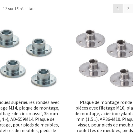
Trié
1–12 sur 15 résultats
1
2
par
popularité
aques supérieures rondes avec
Plaque de montage ronde
tage M14, plaque de montage,
pièces avec filetage M10, pl
alliage de zinc massif, 35 mm
de montage, acier inoxydable
1,4 »), AD-559M14. Plaque de
mm (1,5 »), AP36-M10. Plaqu
tage, pour pieds de meubles,
visser, pour pieds de meubl
ulettes de meubles, pieds de
roulettes de meubles, pieds