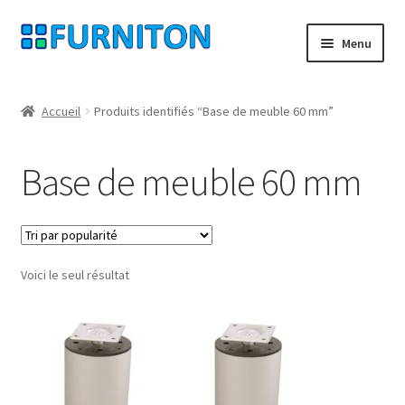
Aller
Aller
Menu
à
au
la
contenu
Mon compte
navigation
Accueil
Produits identifiés “Base de meuble 60 mm”
Nos partenaires
Base de meuble 60 mm
Protection des données
Droit de rétractation
Voici le seul résultat
Contact
Mentions légales
CONDITIONS GÉNÉRALES DE VENTE