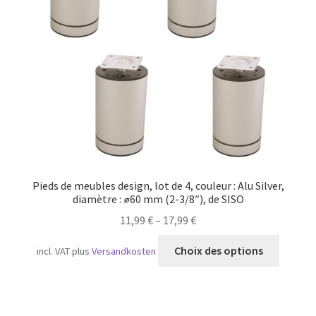
Transport maritime
Pieds de meubles design, lot de 4, couleur : Alu Silver,
diamètre : ⌀60 mm (2-3/8″), de SISO
11,99
€
–
17,99
€
Ce
Choix des options
incl. VAT
plus
Versandkosten
produit
a
plusieu
variatio