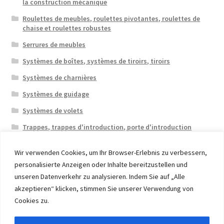
la construction mécanique
Roulettes de meubles, roulettes pivotantes, roulettes de
chaise et roulettes robustes
Serrures de meubles
Systèmes de boîtes, systèmes de tiroirs, tiroirs
Systèmes de charnières
Systèmes de guidage
Systèmes de volets
Trappes, trappes d'introduction, porte d'introduction
Wir verwenden Cookies, um Ihr Browser-Erlebnis zu verbessern,
personalisierte Anzeigen oder Inhalte bereitzustellen und
unseren Datenverkehr zu analysieren. Indem Sie auf „Alle
akzeptieren“ klicken, stimmen Sie unserer Verwendung von
© 2026 Eruon Trade UG, Germany, member of the ERUON
Cookies zu.
Group. High quality Furniture Fittings and Components