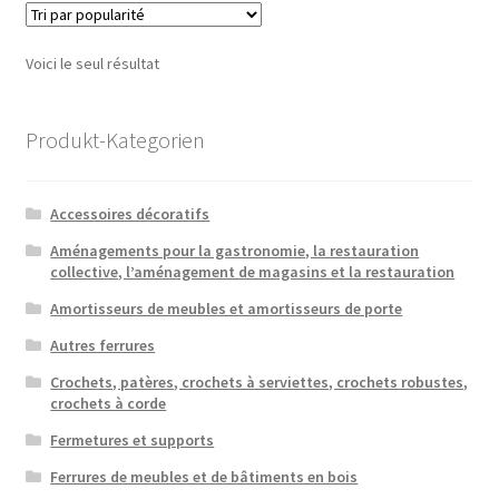
Les
option
Voici le seul résultat
peuven
être
choisie
Produkt-Kategorien
sur
la
Accessoires décoratifs
page
du
Aménagements pour la gastronomie, la restauration
collective, l’aménagement de magasins et la restauration
produit
Amortisseurs de meubles et amortisseurs de porte
Autres ferrures
Crochets, patères, crochets à serviettes, crochets robustes,
crochets à corde
Fermetures et supports
Ferrures de meubles et de bâtiments en bois