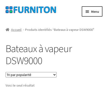
Aller
Aller
Menu
à
au
la
contenu
Mon compte
navigation
Accueil
Produits identifiés “Bateaux à vapeur DSW9000”
Nos partenaires
Bateaux à vapeur
Protection des données
DSW9000
Droit de rétractation
Contact
Voici le seul résultat
Mentions légales
CONDITIONS GÉNÉRALES DE VENTE