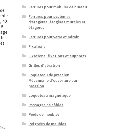
Ferrures pour mobilier de bureau
 de
able
Ferrures pour systèmes
, 40
d’étagères, étagères murales et
 B-
étagères
lage
Ferrures pour verre et miroir
 les
les
Fixations
Fixations, fixations et supports
Grilles d'aération
Loqueteau de pression,
Mécanisme d'ouverture par
pression
Loqueteau magnétique
Passages de câbles
Pieds de meubles
Poignées de meubles