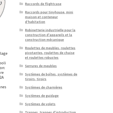
Raccords de flightcase
Raccords pour tinyhouse, mini
maison et conteneur
d’habitation
Robinetterie industrielle pour la
construction d'appareils et la
construction mécanique
Roulettes de meubles, roulettes
pivotantes, roulettes de chaise
llage
et roulettes robustes
poli
Serrures de meubles
ion:
ère
Systèmes de boîtes, systèmes de
V2A
tiroirs, tiroirs
s
ines
Systèmes de charnières
Systèmes de guidage
Systèmes de volets
Trappes, trappes d'introduction,