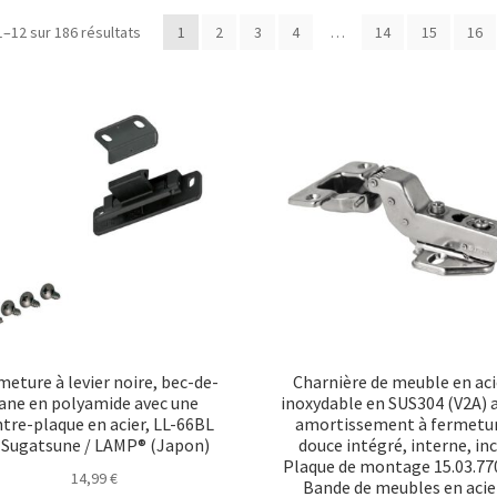
Trié
1–12 sur 186 résultats
1
2
3
4
…
14
15
16
par
popularité
meture à levier noire, bec-de-
Charnière de meuble en aci
ane en polyamide avec une
inoxydable en SUS304 (V2A) 
tre-plaque en acier, LL-66BL
amortissement à fermetu
 Sugatsune / LAMP® (Japon)
douce intégré, interne, inc
Plaque de montage 15.03.77
14,99
€
Bande de meubles en acie