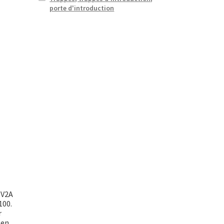
porte d'introduction
 V2A
100.
r
 en