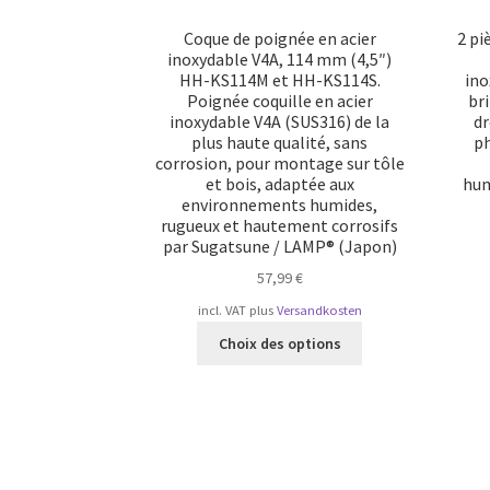
Coque de poignée en acier
2 pi
inoxydable V4A, 114 mm (4,5″)
HH-KS114M et HH-KS114S.
ino
Poignée coquille en acier
bri
inoxydable V4A (SUS316) de la
dr
plus haute qualité, sans
ph
corrosion, pour montage sur tôle
et bois, adaptée aux
hum
environnements humides,
rugueux et hautement corrosifs
par Sugatsune / LAMP® (Japon)
57,99
€
incl. VAT
plus
Versandkosten
Ce
Choix des options
produit
a
plusieurs
variations.
Les
options