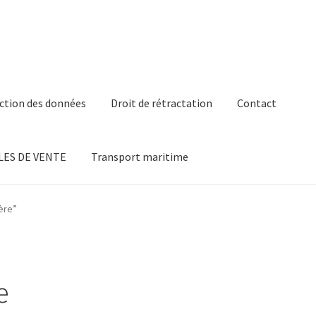
ction des données
Droit de rétractation
Contact
ES DE VENTE
Transport maritime
ère”
e