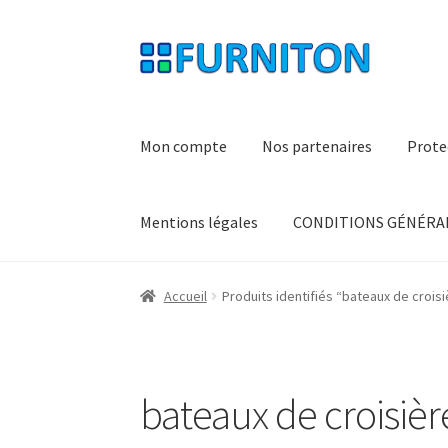
Aller
Aller
à
au
la
contenu
navigation
Mon compte
Nos partenaires
Prote
Mentions légales
CONDITIONS GÉNÉRAL
Accueil
Produits identifiés “bateaux de croisi
bateaux de croisièr