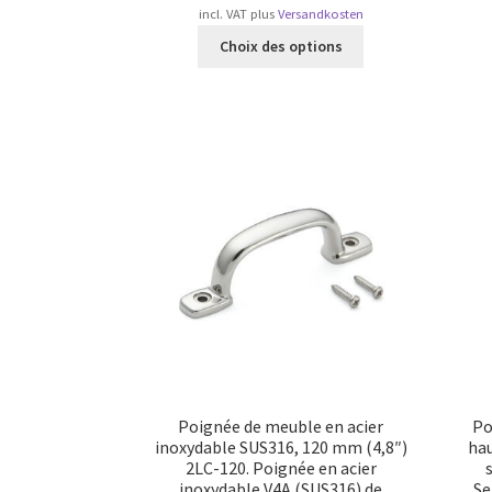
incl. VAT
plus
Versandkosten
Ce
Choix des options
produit
a
plusieurs
variations.
Les
options
peuvent
être
choisies
sur
la
page
du
produit
Poignée de meuble en acier
Po
inoxydable SUS316, 120 mm (4,8″)
hau
2LC-120. Poignée en acier
inoxydable V4A (SUS316) de
Se