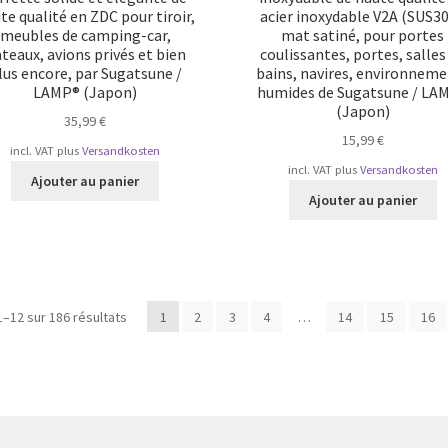
te qualité en ZDC pour tiroir,
acier inoxydable V2A (SUS30
meubles de camping-car,
mat satiné, pour portes
teaux, avions privés et bien
coulissantes, portes, salles
lus encore, par Sugatsune /
bains, navires, environnem
LAMP® (Japon)
humides de Sugatsune / LA
(Japon)
35,99
€
15,99
€
incl. VAT
plus
Versandkosten
incl. VAT
plus
Versandkosten
Ajouter au panier
Ajouter au panier
Trié
1–12 sur 186 résultats
1
2
3
4
…
14
15
16
par
popularité