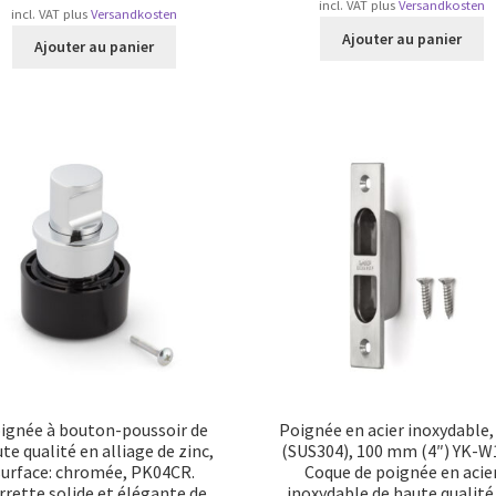
incl. VAT
plus
Versandkosten
incl. VAT
plus
Versandkosten
Ajouter au panier
Ajouter au panier
ignée à bouton-poussoir de
Poignée en acier inoxydable,
te qualité en alliage de zinc,
(SUS304), 100 mm (4″) YK-W
surface: chromée, PK04CR.
Coque de poignée en acie
rrette solide et élégante de
inoxydable de haute qualité