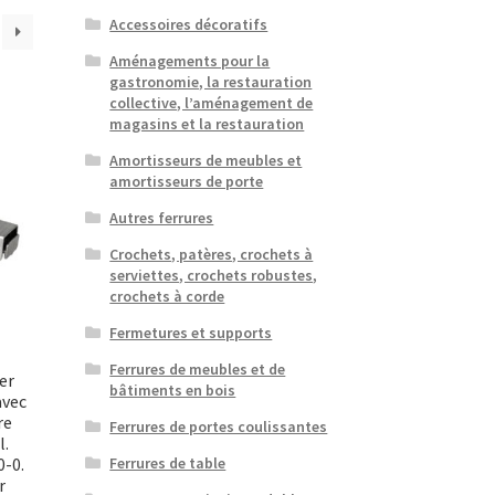
Accessoires décoratifs
Aménagements pour la
gastronomie, la restauration
collective, l’aménagement de
magasins et la restauration
Amortisseurs de meubles et
amortisseurs de porte
Autres ferrures
Crochets, patères, crochets à
serviettes, crochets robustes,
crochets à corde
Fermetures et supports
Ferrures de meubles et de
er
bâtiments en bois
avec
re
Ferrures de portes coulissantes
l.
0-0.
Ferrures de table
r