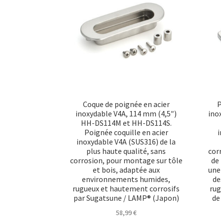
peuvent
être
choisies
sur
la
page
du
produit
Coque de poignée en acier
P
inoxydable V4A, 114 mm (4,5″)
ino
HH-DS114M et HH-DS114S.
Poignée coquille en acier
i
inoxydable V4A (SUS316) de la
plus haute qualité, sans
cor
corrosion, pour montage sur tôle
de 
et bois, adaptée aux
une 
environnements humides,
de
rugueux et hautement corrosifs
rug
par Sugatsune / LAMP® (Japon)
de
58,99
€