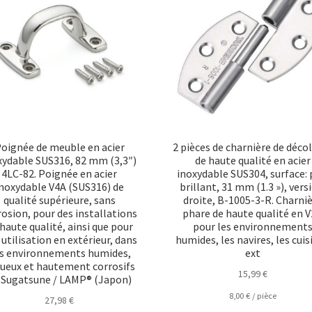
oignée de meuble en acier
2 pièces de charnière de déco
xydable SUS316, 82 mm (3,3″)
de haute qualité en acier
4LC-82. Poignée en acier
inoxydable SUS304, surface: 
noxydable V4A (SUS316) de
brillant, 31 mm (1.3 »), vers
qualité supérieure, sans
droite, B-1005-3-R. Charni
rosion, pour des installations
phare de haute qualité en 
haute qualité, ainsi que pour
pour les environnement
utilisation en extérieur, dans
humides, les navires, les cuis
s environnements humides,
ext
ueux et hautement corrosifs
15,99
€
 Sugatsune / LAMP® (Japon)
8,00
€
/
pièce
27,98
€