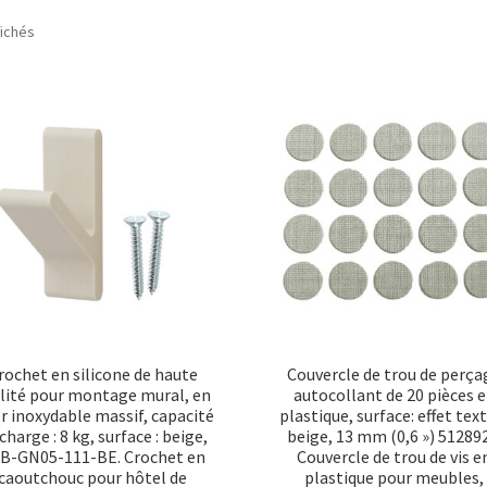
Trié
fichés
par
popularité
rochet en silicone de haute
Couvercle de trou de perça
lité pour montage mural, en
autocollant de 20 pièces 
er inoxydable massif, capacité
plastique, surface: effet text
charge : 8 kg, surface : beige,
beige, 13 mm (0,6 ») 51289
B-GN05-111-BE. Crochet en
Couvercle de trou de vis e
caoutchouc pour hôtel de
plastique pour meubles,