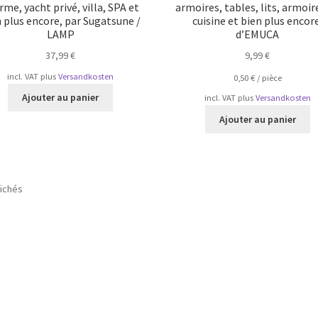
rme, yacht privé, villa, SPA et
armoires, tables, lits, armoir
 plus encore, par Sugatsune /
cuisine et bien plus encor
LAMP
d’EMUCA
37,99
€
9,99
€
incl. VAT
plus
Versandkosten
0,50
€
/
pièce
Ajouter au panier
incl. VAT
plus
Versandkosten
Ajouter au panier
Trié
fichés
par
popularité