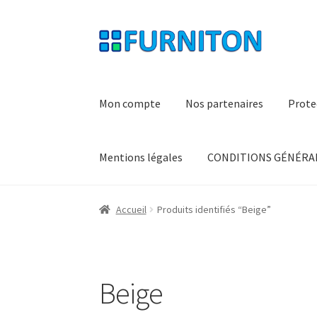
Aller
Aller
à
au
la
contenu
navigation
Mon compte
Nos partenaires
Prote
Mentions légales
CONDITIONS GÉNÉRAL
Accueil
Produits identifiés “Beige”
Beige