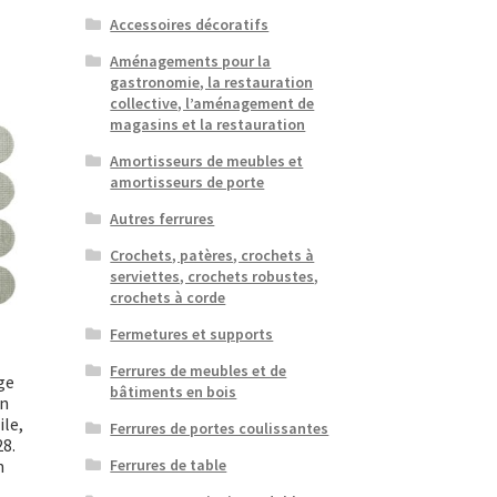
Accessoires décoratifs
Aménagements pour la
gastronomie, la restauration
collective, l’aménagement de
magasins et la restauration
Amortisseurs de meubles et
amortisseurs de porte
Autres ferrures
Crochets, patères, crochets à
serviettes, crochets robustes,
crochets à corde
Fermetures et supports
Ferrures de meubles et de
ge
bâtiments en bois
en
ile,
Ferrures de portes coulissantes
28.
n
Ferrures de table