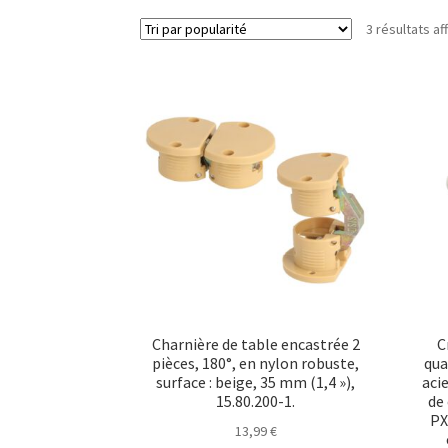
3 résultats af
Charnière de table encastrée 2
C
pièces, 180°, en nylon robuste,
qua
surface : beige, 35 mm (1,4 »),
aci
15.80.200-1.
de 
PX
13,99
€