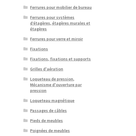
Ferrures pour mobilier de bureau
Ferrures pour systèmes
d’étagères, étagères murales et
étagères
Ferrures pour verre et miroir
Fixations
Fixations, fixations et supports
Grilles d'aération
Loqueteau de pression,
Mécanisme d'ouverture par
pression
Loqueteau magnétique
Passages de câbles
Pieds de meubles
Poignées de meubles