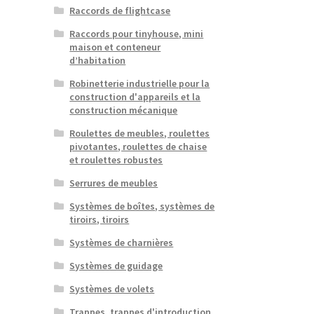
Raccords de flightcase
Raccords pour tinyhouse, mini
maison et conteneur
d’habitation
Robinetterie industrielle pour la
construction d'appareils et la
construction mécanique
Roulettes de meubles, roulettes
pivotantes, roulettes de chaise
et roulettes robustes
Serrures de meubles
Systèmes de boîtes, systèmes de
tiroirs, tiroirs
Systèmes de charnières
Systèmes de guidage
Systèmes de volets
Trappes, trappes d'introduction,