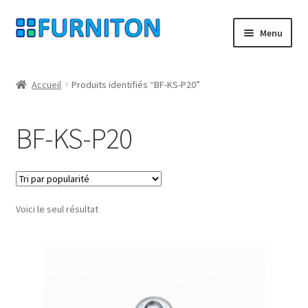
Aller
Aller
Menu
à
au
la
contenu
Mon compte
navigation
Accueil
Produits identifiés “BF-KS-P20”
Nos partenaires
BF-KS-P20
Protection des données
Droit de rétractation
Voici le seul résultat
Contact
Mentions légales
CONDITIONS GÉNÉRALES DE VENTE