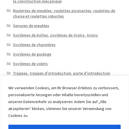
la construction mécanique
Roulettes de meubles, roulettes pivotantes, roulettes de
chaise et roulettes robustes
Serrures de meubles
Systèmes de boîtes, systèmes de tiroirs, tiroirs
Systèmes de charnières
Systèmes de guidage
Systèmes de volets
Trappes, trappes d'introduction, porte d'introduction
Wir verwenden Cookies, um Ihr Browser-Erlebnis zu verbessern,
personalisierte Anzeigen oder Inhalte bereitzustellen und
unseren Datenverkehr zu analysieren. Indem Sie auf „Alle
akzeptieren“ klicken, stimmen Sie unserer Verwendung von
© 2026 Eruon Trade UG, Germany, member of the ERUON
Cookies zu.
Group. High quality Furniture Fittings and Components