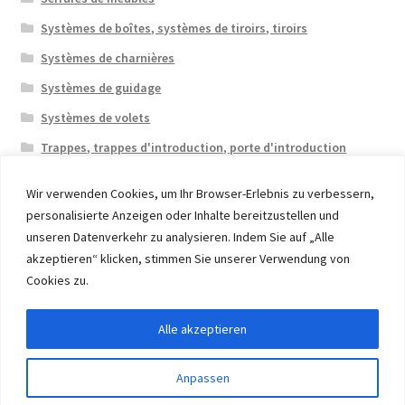
Systèmes de boîtes, systèmes de tiroirs, tiroirs
Systèmes de charnières
Systèmes de guidage
Systèmes de volets
Trappes, trappes d'introduction, porte d'introduction
Wir verwenden Cookies, um Ihr Browser-Erlebnis zu verbessern,
personalisierte Anzeigen oder Inhalte bereitzustellen und
unseren Datenverkehr zu analysieren. Indem Sie auf „Alle
akzeptieren“ klicken, stimmen Sie unserer Verwendung von
© 2026 Eruon Trade UG, Germany, member of the ERUON
Cookies zu.
Group. High quality Furniture Fittings and Components
Alle akzeptieren
Withdraw from contract
Anpassen