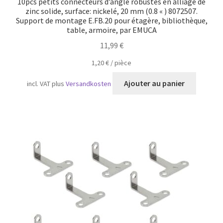
10pcs petits connecteurs d’angle robustes en alliage de
zinc solide, surface: nickelé, 20 mm (0.8 « ) 8072507.
Support de montage E.FB.20 pour étagère, bibliothèque,
table, armoire, par EMUCA
11,99
€
1,20
€
/
pièce
Ajouter au panier
incl. VAT
plus
Versandkosten