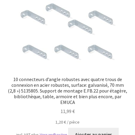
Transport maritime
10 connecteurs d’angle robustes avec quatre trous de
connexion en acier robustes, surface: galvanisé, 70 mm
(2,8 ») 5135805. Support de montage E.FB.22 pour étagère,
bibliothèque, table, armoire et bien plus encore, par
EMUCA
11,99
€
1,20
€
/
pièce
Ajouter au panier
incl. VAT
plus
Versandkosten