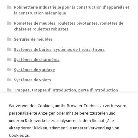
Robinetterie industrielle pour la construction d'appareils et
la construction mécanique
Roulettes de meubles, roulettes pivotantes, roulettes de
chaise et roulettes robustes
Serrures de meubles
Systèmes de boîtes, systèmes de tiroirs, tiroirs
Systèmes de charnières
Systèmes de guidage
Systèmes de volets
Trappes, trappes d'introduction, porte d'introduction
Wir verwenden Cookies, um Ihr Browser-Erlebnis zu verbessern,
personalisierte Anzeigen oder Inhalte bereitzustellen und
unseren Datenverkehr zu analysieren. Indem Sie auf „Alle
akzeptieren“ klicken, stimmen Sie unserer Verwendung von
© 2026 Eruon Trade UG, Germany, member of the ERUON
Cookies zu.