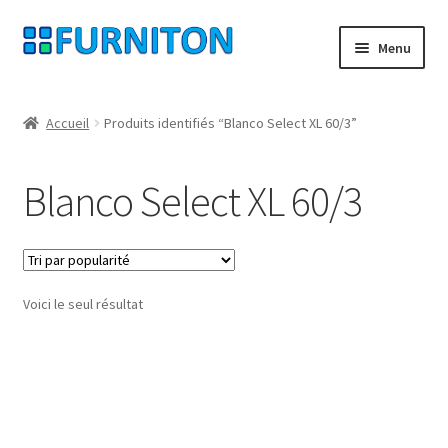
Aller
Aller
Menu
à
au
la
contenu
Mon compte
navigation
Accueil
Produits identifiés “Blanco Select XL 60/3”
Nos partenaires
Blanco Select XL 60/3
Protection des données
Droit de rétractation
Voici le seul résultat
Contact
Mentions légales
CONDITIONS GÉNÉRALES DE VENTE