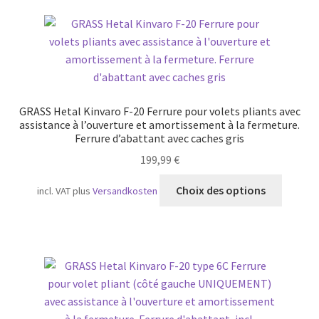
GRASS Hetal Kinvaro F-20 Ferrure pour volets pliants avec
assistance à l’ouverture et amortissement à la fermeture.
Ferrure d’abattant avec caches gris
199,99
€
Ce
Choix des options
incl. VAT
plus
Versandkosten
produit
a
plusieu
variatio
Les
option
peuven