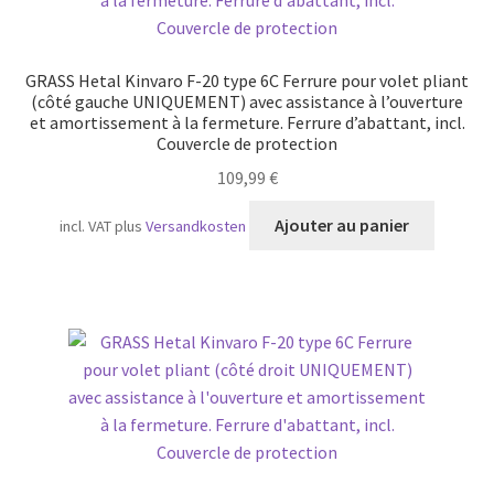
être
choisie
sur
GRASS Hetal Kinvaro F-20 type 6C Ferrure pour volet pliant
la
(côté gauche UNIQUEMENT) avec assistance à l’ouverture
page
et amortissement à la fermeture. Ferrure d’abattant, incl.
Couvercle de protection
du
produit
109,99
€
Ajouter au panier
incl. VAT
plus
Versandkosten