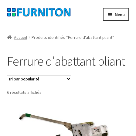
Aller
Aller
Menu
à
au
la
contenu
Mon compte
navigation
Accueil
Produits identifiés “Ferrure d'abattant pliant”
Nos partenaires
Ferrure d'abattant pliant
Protection des données
Droit de rétractation
Trié
6 résultats affichés
Contact
par
popularité
Mentions légales
CONDITIONS GÉNÉRALES DE VENTE