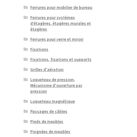
Ferrures pour mobilier de bureau
Ferrures pour systèmes
d’étagères, étagères murales et
étagères
Ferrures pour verre et miroir
Fixations
Fixations, fixations et supports
Grilles d'aération
Loqueteau de pression,
Mécanisme d'ouverture par
pression
Loqueteau magnétique
Passages de câbles
Pieds de meubles
Poignées de meubles