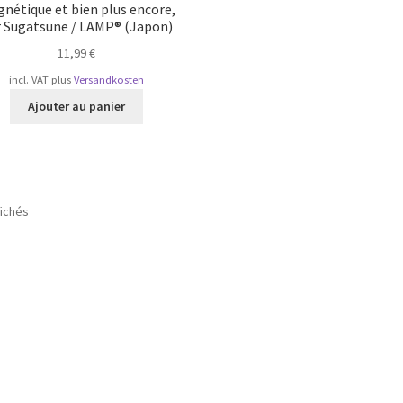
nétique et bien plus encore,
r Sugatsune / LAMP® (Japon)
11,99
€
incl. VAT
plus
Versandkosten
Ajouter au panier
Trié
fichés
par
popularité