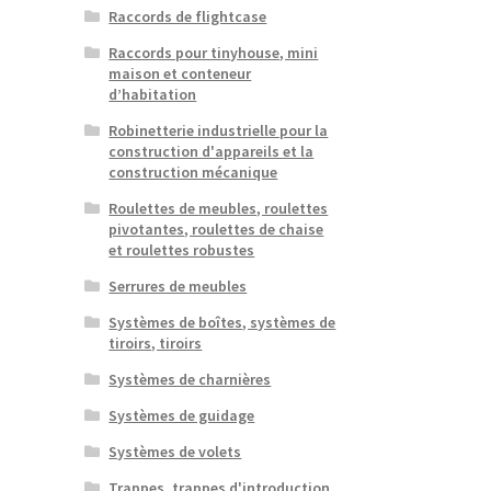
Raccords de flightcase
Raccords pour tinyhouse, mini
maison et conteneur
d’habitation
Robinetterie industrielle pour la
construction d'appareils et la
construction mécanique
Roulettes de meubles, roulettes
pivotantes, roulettes de chaise
et roulettes robustes
Serrures de meubles
Systèmes de boîtes, systèmes de
tiroirs, tiroirs
Systèmes de charnières
Systèmes de guidage
Systèmes de volets
Trappes, trappes d'introduction,