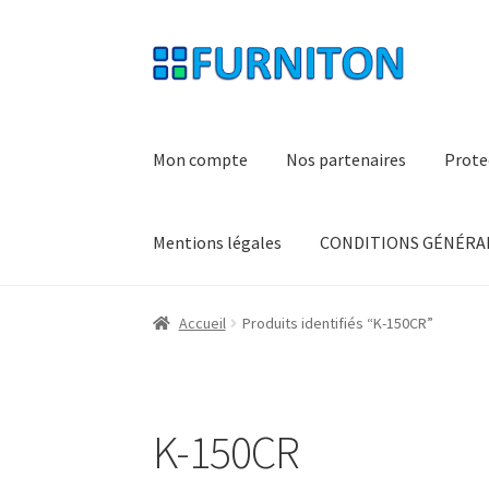
Aller
Aller
à
au
la
contenu
navigation
Mon compte
Nos partenaires
Prote
Mentions légales
CONDITIONS GÉNÉRAL
Accueil
Produits identifiés “K-150CR”
K-150CR