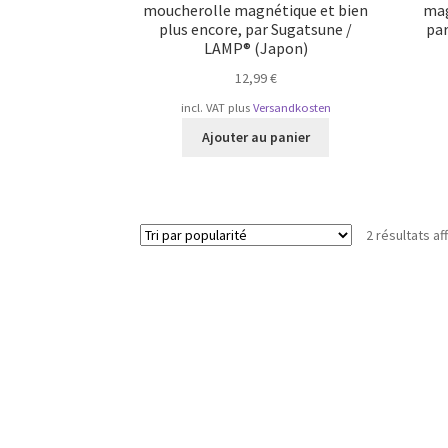
moucherolle magnétique et bien
mag
plus encore, par Sugatsune /
pa
LAMP® (Japon)
12,99
€
incl. VAT
plus
Versandkosten
Ajouter au panier
2 résultats af