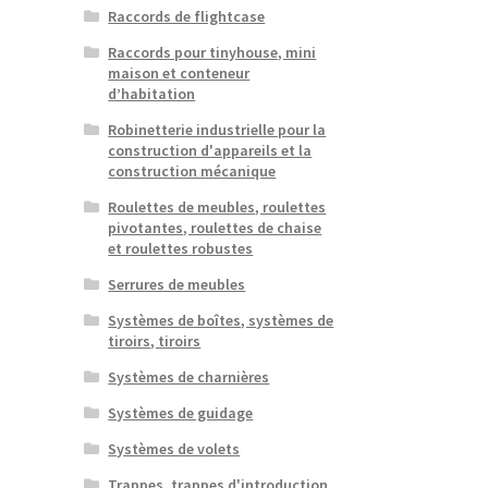
Raccords de flightcase
Raccords pour tinyhouse, mini
maison et conteneur
d’habitation
Robinetterie industrielle pour la
construction d'appareils et la
construction mécanique
Roulettes de meubles, roulettes
pivotantes, roulettes de chaise
et roulettes robustes
Serrures de meubles
Systèmes de boîtes, systèmes de
tiroirs, tiroirs
Systèmes de charnières
Systèmes de guidage
Systèmes de volets
Trappes, trappes d'introduction,