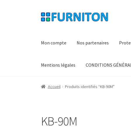
Aller
Aller
à
au
la
contenu
navigation
Mon compte
Nos partenaires
Prote
Mentions légales
CONDITIONS GÉNÉRAL
Accueil
Produits identifiés “KB-90M”
KB-90M