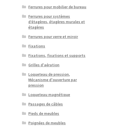
Ferrures pour mobilier de bureau
Ferrures pour systèmes
d’étagères, étagères murales et
étagères
Ferrures pour verre et miroir
Fixations
Fixations, fixations et supports
Grilles d'aération
Loqueteau de pression,
Mécanisme d'ouverture par
pression
Loqueteau magnétique
Passages de câbles
Pieds de meubles
Poignées de meubles