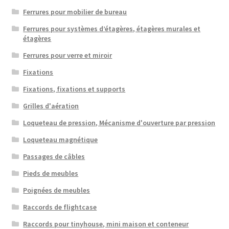
Ferrures pour mobilier de bureau
Ferrures pour systèmes d’étagères, étagères murales et
étagères
Ferrures pour verre et miroir
Fixations
Fixations, fixations et supports
Grilles d'aération
Loqueteau de pression, Mécanisme d'ouverture par pression
Loqueteau magnétique
Passages de câbles
Pieds de meubles
Poignées de meubles
Raccords de flightcase
Raccords pour tinyhouse, mini maison et conteneur