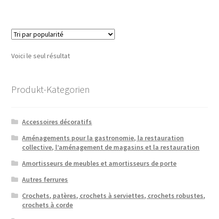
a
plusieu
variatio
Les
option
Voici le seul résultat
peuven
être
choisie
Produkt-Kategorien
sur
la
Accessoires décoratifs
page
du
Aménagements pour la gastronomie, la restauration
collective, l’aménagement de magasins et la restauration
produit
Amortisseurs de meubles et amortisseurs de porte
Autres ferrures
Crochets, patères, crochets à serviettes, crochets robustes,
crochets à corde