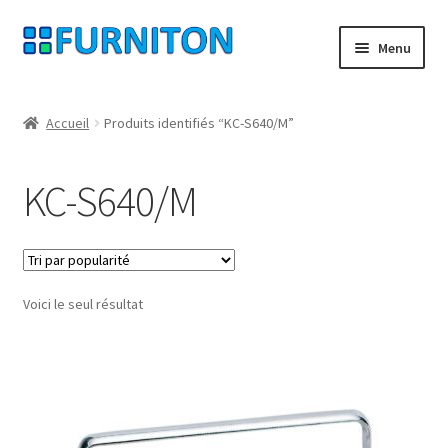
Aller
Aller
Menu
à
au
la
contenu
Mon compte
navigation
Accueil
Produits identifiés “KC-S640/M”
Nos partenaires
KC-S640/M
Protection des données
Droit de rétractation
Voici le seul résultat
Contact
Mentions légales
CONDITIONS GÉNÉRALES DE VENTE