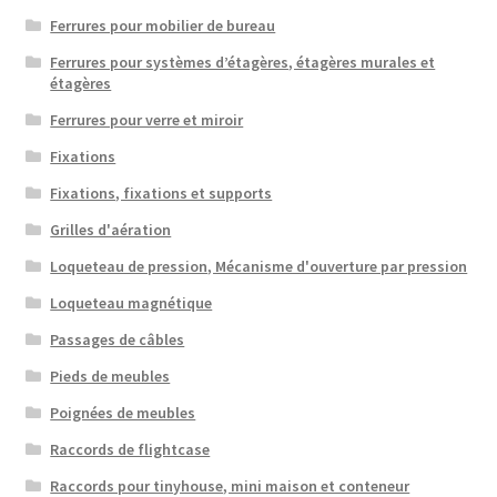
Ferrures pour mobilier de bureau
Ferrures pour systèmes d’étagères, étagères murales et
étagères
Ferrures pour verre et miroir
Fixations
Fixations, fixations et supports
Grilles d'aération
Loqueteau de pression, Mécanisme d'ouverture par pression
Loqueteau magnétique
Passages de câbles
Pieds de meubles
Poignées de meubles
Raccords de flightcase
Raccords pour tinyhouse, mini maison et conteneur