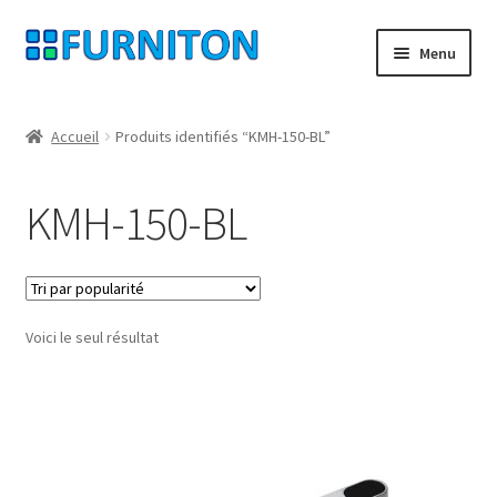
Aller
Aller
Menu
à
au
la
contenu
Mon compte
navigation
Accueil
Produits identifiés “KMH-150-BL”
Nos partenaires
KMH-150-BL
Protection des données
Droit de rétractation
Voici le seul résultat
Contact
Mentions légales
CONDITIONS GÉNÉRALES DE VENTE