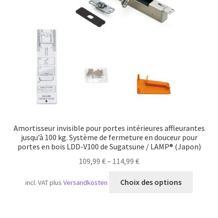
Transport maritime
Amortisseur invisible pour portes intérieures affleurantes
jusqu’à 100 kg. Système de fermeture en douceur pour
portes en bois LDD-V100 de Sugatsune / LAMP® (Japon)
109,99
€
–
114,99
€
Ce
Choix des options
incl. VAT
plus
Versandkosten
produit
a
plusieu