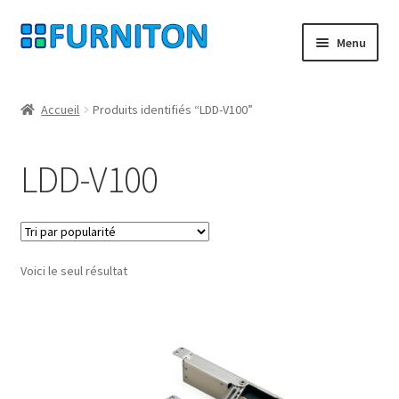
Aller
Aller
Menu
à
au
la
contenu
Mon compte
navigation
Accueil
Produits identifiés “LDD-V100”
Nos partenaires
LDD-V100
Protection des données
Droit de rétractation
Voici le seul résultat
Contact
Mentions légales
CONDITIONS GÉNÉRALES DE VENTE