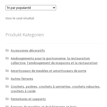
variatio
Les
option
Voici le seul résultat
peuven
être
choisie
Produkt-Kategorien
sur
la
Accessoires décoratifs
page
du
Aménagements pour la gastronomie, la restauration
collective, l’aménagement de magasins et la restauration
produit
Amortisseurs de meubles et amortisseurs de porte
Autres ferrures
Crochets, patères, crochets à serviettes, crochets robustes,
crochets à corde
Fermetures et supports
Ferrures de meubles et de bâtiments en bois