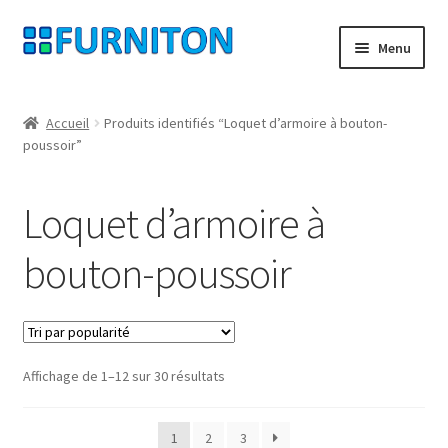
Aller
Aller
Menu
à
au
la
contenu
Mon compte
navigation
Accueil
Produits identifiés “Loquet d’armoire à bouton-
poussoir”
Nos partenaires
Protection des données
Loquet d’armoire à
Droit de rétractation
bouton-poussoir
Contact
Mentions légales
Trié
Affichage de 1–12 sur 30 résultats
par
CONDITIONS GÉNÉRALES DE VENTE
popularité
1
2
3