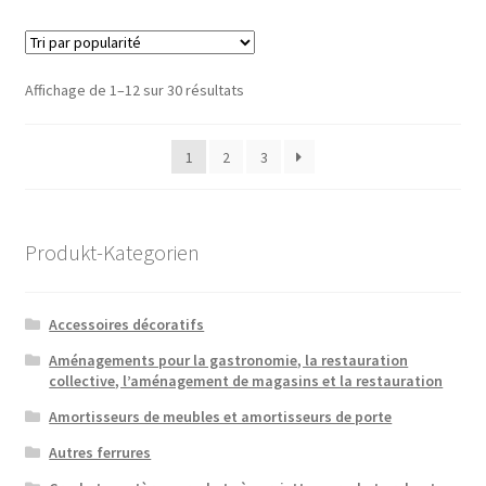
Trié
Affichage de 1–12 sur 30 résultats
par
popularité
1
2
3
Produkt-Kategorien
Accessoires décoratifs
Aménagements pour la gastronomie, la restauration
collective, l’aménagement de magasins et la restauration
Amortisseurs de meubles et amortisseurs de porte
Autres ferrures