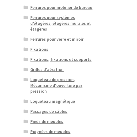
Ferrures pour mobilier de bureau
Ferrures pour systèmes
d’étagères, étagères murales et
étagères
Ferrures pour verre et miroir
Fixations
Fixations, fixations et supports
Grilles d'aération
Loqueteau de pression,
Mécanisme d'ouverture par
pression
Loqueteau magnétique
Passages de câbles
Pieds de meubles
Poignées de meubles