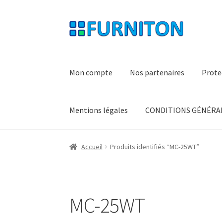
Aller
Aller
à
au
la
contenu
navigation
Mon compte
Nos partenaires
Prote
Mentions légales
CONDITIONS GÉNÉRAL
Accueil
Produits identifiés “MC-25WT”
MC-25WT