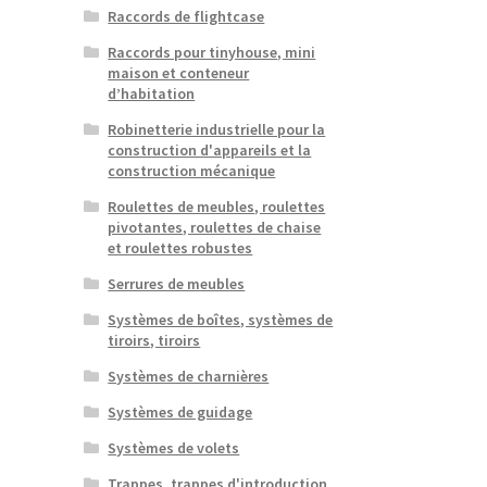
Raccords de flightcase
Raccords pour tinyhouse, mini
maison et conteneur
d’habitation
Robinetterie industrielle pour la
construction d'appareils et la
construction mécanique
Roulettes de meubles, roulettes
pivotantes, roulettes de chaise
et roulettes robustes
Serrures de meubles
Systèmes de boîtes, systèmes de
tiroirs, tiroirs
Systèmes de charnières
Systèmes de guidage
Systèmes de volets
Trappes, trappes d'introduction,