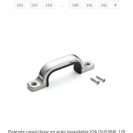
152
153
154
…
160
161
162
Transport maritime
Poignée caoutchouc en acier inoxydable V2A (SUS304), 120