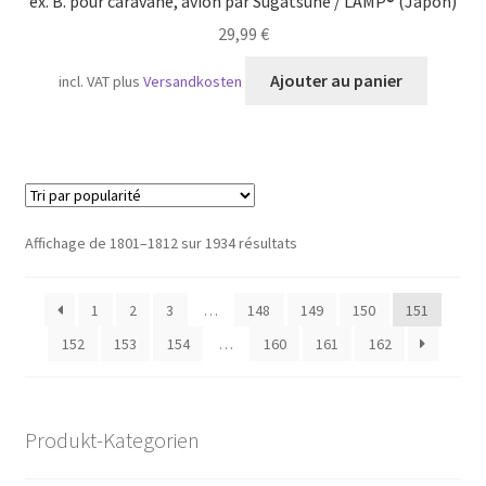
ex. B. pour caravane, avion par Sugatsune / LAMP® (Japon)
29,99
€
Ajouter au panier
incl. VAT
plus
Versandkosten
Trié
Affichage de 1801–1812 sur 1934 résultats
par
popularité
1
2
3
…
148
149
150
151
152
153
154
…
160
161
162
Produkt-Kategorien