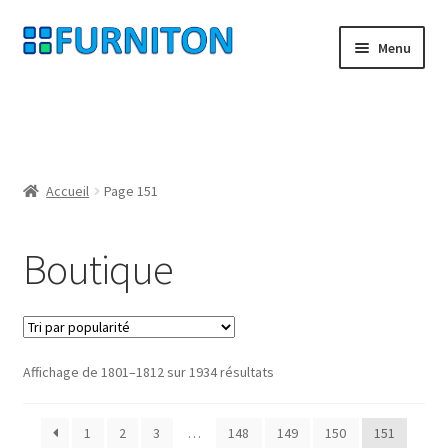
Aller
Aller
Menu
à
au
la
contenu
Mon compte
navigation
Nos partenaires
Accueil
Page 151
Protection des données
Boutique
Droit de rétractation
Contact
Mentions légales
Trié
Affichage de 1801–1812 sur 1934 résultats
par
CONDITIONS GÉNÉRALES DE VENTE
popularité
1
2
3
…
148
149
150
151