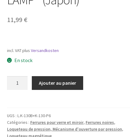
11,99
€
incl. VAT
plus
Versandkosten
En stock
quantité
Ajouter au panier
de
Contre-
plaque
pour
UGS :
L.K-130B+K-130-P6
verre
Catégories :
Ferrures pour verre et miroir
,
Ferrures noires
,
d’une
Loqueteau de pression, Mécanisme d'ouverture par pression
,
épaisseur
Loqueteau magnétique