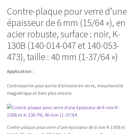
Contrepartie
Contre-plaque pour verre d’une
pour
porte
épaisseur de 6 mm (15/64 »), en
d’armoire
acier robuste, surface : noir, K-
en
verre,
130B (140-014-047 et 140-053-
moucherolle
473), taille : 40 mm (1-37/64 »)
magnétique
et
Application :
bien
plus
Contrepartie pour porte d’armoire en verre, moucherolle
encore,
magnétique et bien plus encore.
par
Sugatsune
/
LAMP®
(Japon)
Contre-plaque pour verre d’une épaisseur de 6 mm K-130B et