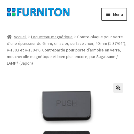
Aller
Aller
Menu
à
au
la
contenu
Mon compte
navigation
Accueil
Loqueteau magnétique
Contre-plaque pour verre
d’une épaisseur de 6 mm, en acier, surface : noir, 40 mm (1-37/64″),
Nos partenaires
K-130B et K-130-P6. Contrepartie pour porte d’armoire en verre,
moucherolle magnétique et bien plus encore, par Sugatsune /
Protection des données
LAMP® (Japon)
Droit de rétractation
Contact
🔍
Mentions légales
CONDITIONS GÉNÉRALES DE VENTE