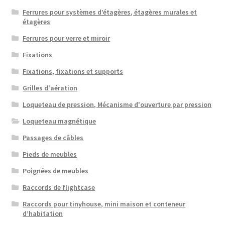
Ferrures pour systèmes d’étagères, étagères murales et
étagères
Ferrures pour verre et miroir
Fixations
Fixations, fixations et supports
Grilles d'aération
Loqueteau de pression, Mécanisme d'ouverture par pression
Loqueteau magnétique
Passages de câbles
Pieds de meubles
Poignées de meubles
Raccords de flightcase
Raccords pour tinyhouse, mini maison et conteneur
d’habitation