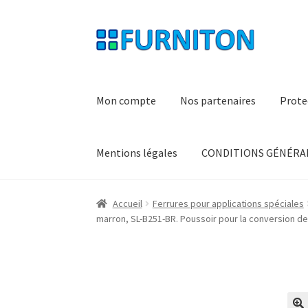
Aller
Aller
à
au
la
contenu
navigation
Mon compte
Nos partenaires
Prote
Mentions légales
CONDITIONS GÉNÉRAL
Accueil
Ferrures pour applications spéciales
marron, SL-B251-BR. Poussoir pour la conversion de 