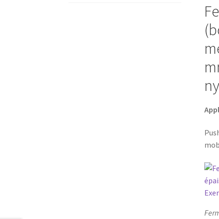
Fe
(b
me
mm
ny
Appl
Push
mobi
Ferm