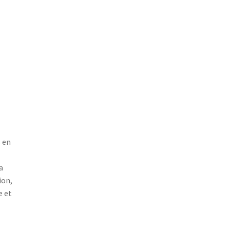
 en
a
ion,
e et