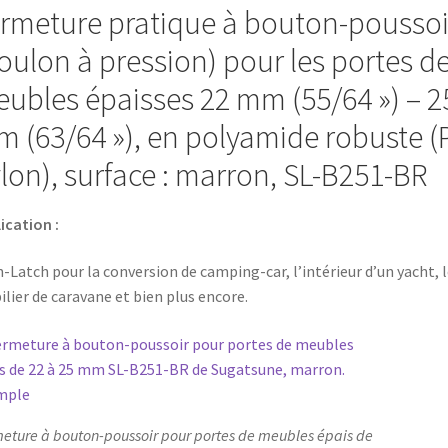
la
rmeture pratique à bouton-poussoi
conversion
oulon à pression) pour les portes d
de
camping-
ubles épaisses 22 mm (55/64 ») – 2
car,
 (63/64 »), en polyamide robuste (
l’intérieur
d’un
lon), surface : marron, SL-B251-BR
yacht,
le
ication :
mobilier
de
-Latch pour la conversion de camping-car, l’intérieur d’un yacht, l
caravane
lier de caravane et bien plus encore.
et
bien
plus
encore,
par
Sugatsune
eture à bouton-poussoir pour portes de meubles épais de