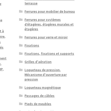
terrasse
e
Ferrures pour mobilier de bureau
Ferrures pour systèmes
ie
d’étagères, étagères murales et
étagères
t à
ire
,
Ferrures pour verre et miroir
s
Fixations
tés
Fixations, fixations et supports
ment
Grilles d'aération
e
,
MP
,
Loqueteau de pression,
Mécanisme d'ouverture par
pression
Loqueteau magnétique
Passages de câbles
Pieds de meubles