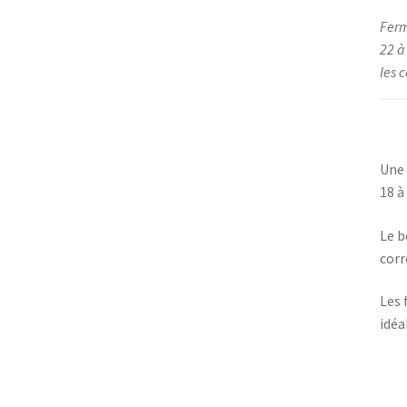
Ferm
22 à
les c
Une 
18 à
Le b
corr
Les 
idéa