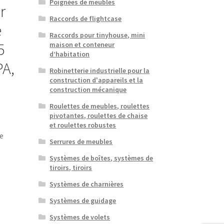
Poignées de meubles
r
Raccords de flightcase
e
Raccords pour tinyhouse, mini
5
maison et conteneur
d’habitation
PA,
Robinetterie industrielle pour la
construction d'appareils et la
construction mécanique
Roulettes de meubles, roulettes
pivotantes, roulettes de chaise
et roulettes robustes
e
Serrures de meubles
Systèmes de boîtes, systèmes de
tiroirs, tiroirs
Systèmes de charnières
Systèmes de guidage
Systèmes de volets