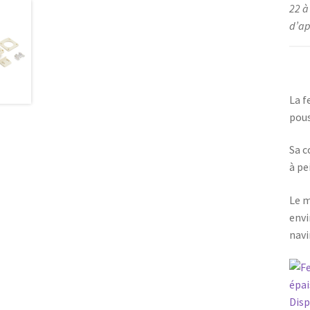
22 à
d’ap
La f
pous
Sa c
à pe
Le m
envi
navi