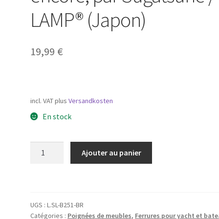
LAMP® (Japon)
19,99
€
incl. VAT
plus
Versandkosten
En stock
quantité
Ajouter au panier
de
Fermeture
à
bouton-
UGS :
L.SL-B251-BR
poussoir
Catégories :
Poignées de meubles
,
Ferrures pour yacht et bat