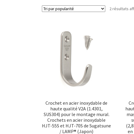
2 résultats af
Crochet en acier inoxydable de
Cr
haute qualité V2A (1.4301,
haut
SUS304) pour le montage mural.
mas
Crochets en acier inoxydable
s
HJT-55S et HJT-70S de Sugatsune
(2,
/ LAMP® (Japon)
en 