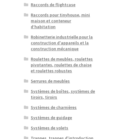
Raccords de flightcase
Raccords pour tinyhouse, mini
maison et conteneur
d’habitation
Robinetterie industrielle pour la
construction d'appareils et la
construction mécanique
Roulettes de meubles, roulettes
pivotantes, roulettes de chaise
et roulettes robustes
Serrures de meubles
Systèmes de boîtes, systèmes de
tiroirs, tiroirs
Systèmes de charnières
Systèmes de guidage
Systèmes de volets
Trappes, trappes d'introduction,