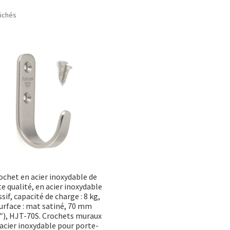
Trié
fichés
par
popularité
ochet en acier inoxydable de
e qualité, en acier inoxydable
sif, capacité de charge : 8 kg,
urface : mat satiné, 70 mm
8″), HJT-70S. Crochets muraux
acier inoxydable pour porte-