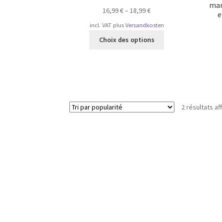
man
16,99
€
–
18,99
€
e
incl. VAT
plus
Versandkosten
Ce
Choix des options
produit
a
plusieurs
variations.
Les
options
2 résultats af
peuvent
être
choisies
sur
la
page
du
produit