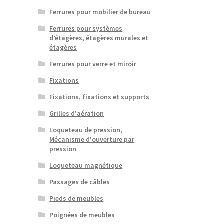
Ferrures pour mobilier de bureau
Ferrures pour systèmes
d’étagères, étagères murales et
étagères
Ferrures pour verre et miroir
Fixations
Fixations, fixations et supports
Grilles d'aération
Loqueteau de pression,
Mécanisme d'ouverture par
pression
Loqueteau magnétique
Passages de câbles
Pieds de meubles
Poignées de meubles