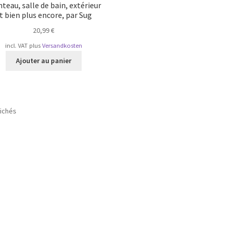
teau, salle de bain, extérieur
t bien plus encore, par Sug
20,99
€
incl. VAT
plus
Versandkosten
Ajouter au panier
Trié
fichés
par
popularité