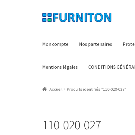
Aller
Aller
à
au
la
contenu
navigation
Mon compte
Nos partenaires
Prote
Mentions légales
CONDITIONS GÉNÉRAL
Accueil
Produits identifiés “110-020-027”
110-020-027