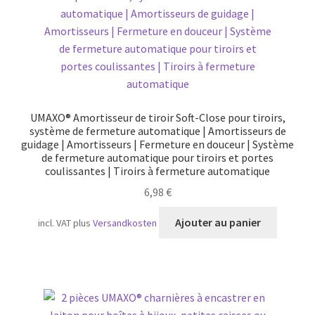
option
peuven
être
choisie
sur
la
page
UMAXO® Amortisseur de tiroir Soft-Close pour tiroirs,
du
système de fermeture automatique | Amortisseurs de
produit
guidage | Amortisseurs | Fermeture en douceur | Système
de fermeture automatique pour tiroirs et portes
coulissantes | Tiroirs à fermeture automatique
6,98
€
Ajouter au panier
incl. VAT
plus
Versandkosten