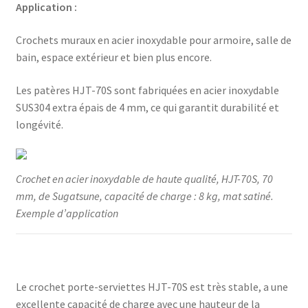
Application :
bien
plus
Crochets muraux en acier inoxydable pour armoire, salle de
encore,
bain, espace extérieur et bien plus encore.
par
Sug
Les patères HJT-70S sont fabriquées en acier inoxydable
SUS304 extra épais de 4 mm, ce qui garantit durabilité et
longévité.
Crochet en acier inoxydable de haute qualité, HJT-70S, 70
mm, de Sugatsune, capacité de charge : 8 kg, mat satiné.
Exemple d’application
Le crochet porte-serviettes HJT-70S est très stable, a une
excellente capacité de charge avec une hauteur de la