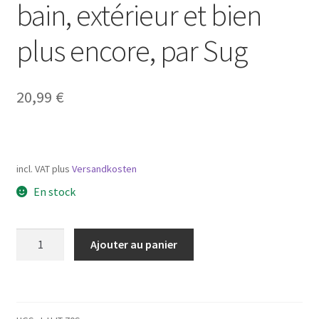
bain, extérieur et bien
plus encore, par Sug
20,99
€
incl. VAT
plus
Versandkosten
En stock
quantité
Ajouter au panier
de
Crochet
en
acier