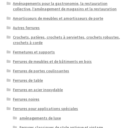
sur
Aménagements pour la gastronomie, la restauration
la
collective, l’aménagement de magasins et la restauration
page
Amortisseurs de meubles et amortisseurs de porte
du
Autres ferrures
produit
Crochets, patères, crochets à serviettes, crochets robustes,
crochets à corde
Fermetures et supports
Ferrures de meubles et de bâtiments en bois
Ferrures de portes coulissantes
Ferrures de table
Ferrures en acier inoxydable
Ferrures noires
Ferrures pour applications spéciales
aménagements de luxe
Ferrures classiques de style antique et vintage