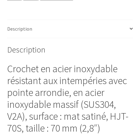
70
mm
(2,8"),
HJT-
Description
70S.
Crochets
Description
muraux
en
Crochet en acier inoxydable
acier
inoxydable
résistant aux intempéries avec
pour
porte-
pointe arrondie, en acier
manteau,
inoxydable massif (SUS304,
salle
de
V2A), surface : mat satiné, HJT-
bain,
70S, taille : 70 mm (2,8″)
extérieur
et