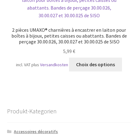
2 pièces UMAXO® charnières à encastrer en laiton pour
boîtes à bijoux, petites caisses ou abattants. Bandes de
perçage 30.00.026, 30.00.027 et 30.00.025 de SISO
5,99
€
Ce
Choix des options
incl. VAT
plus
Versandkosten
produit
a
plusieu
variatio
Les
option
Produkt-Kategorien
peuven
être
choisie
Accessoires décoratifs