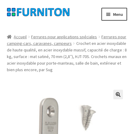
Aller
Aller
Menu
à
au
la
contenu
Mon compte
navigation
Accueil
Ferrures pour applications spéciales
Ferrures pour
camping-cars, caravanes, campeurs
Crochet en acier inoxydable
Nos partenaires
de haute qualité, en acier inoxydable massif, capacité de charge : 8
kg, surface : mat satiné, 70 mm (2,8″), HJT-70S. Crochets muraux en
Protection des données
acier inoxydable pour porte-manteau, salle de bain, extérieur et
bien plus encore, par Sug
Droit de rétractation
Contact
🔍
Mentions légales
CONDITIONS GÉNÉRALES DE VENTE