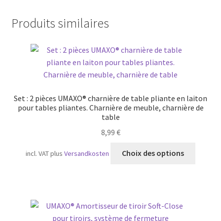
Produits similaires
Set : 2 pièces UMAXO® charnière de table pliante en laiton
pour tables pliantes. Charnière de meuble, charnière de
table
8,99
€
Ce
Choix des options
incl. VAT
plus
Versandkosten
produit
a
plusieu
variatio
Les