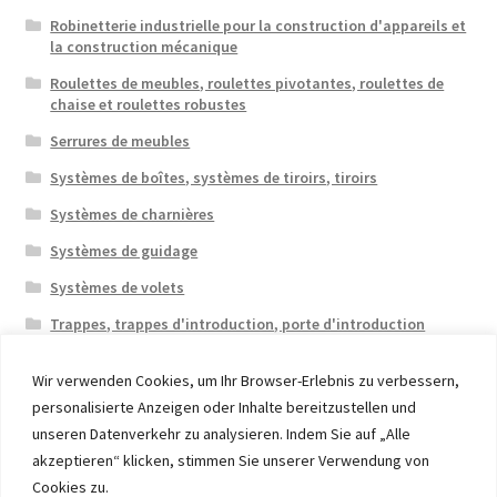
Robinetterie industrielle pour la construction d'appareils et
la construction mécanique
Roulettes de meubles, roulettes pivotantes, roulettes de
chaise et roulettes robustes
Serrures de meubles
Systèmes de boîtes, systèmes de tiroirs, tiroirs
Systèmes de charnières
Systèmes de guidage
Systèmes de volets
Trappes, trappes d'introduction, porte d'introduction
Wir verwenden Cookies, um Ihr Browser-Erlebnis zu verbessern,
personalisierte Anzeigen oder Inhalte bereitzustellen und
unseren Datenverkehr zu analysieren. Indem Sie auf „Alle
akzeptieren“ klicken, stimmen Sie unserer Verwendung von
© 2026 Eruon Trade UG, Germany, member of the ERUON
Cookies zu.