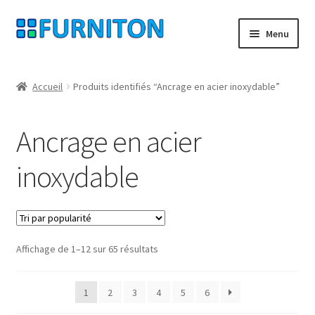
Aller
Aller
Menu
à
au
la
contenu
Mon compte
navigation
Accueil
Produits identifiés “Ancrage en acier inoxydable”
Nos partenaires
Ancrage en acier
Protection des données
inoxydable
Droit de rétractation
Contact
Trié
Affichage de 1–12 sur 65 résultats
Mentions légales
par
popularité
CONDITIONS GÉNÉRALES DE VENTE
1
2
3
4
5
6