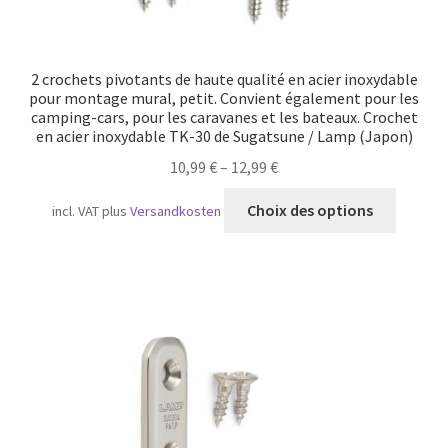
2 crochets pivotants de haute qualité en acier inoxydable
pour montage mural, petit. Convient également pour les
camping-cars, pour les caravanes et les bateaux. Crochet
en acier inoxydable TK-30 de Sugatsune / Lamp (Japon)
10,99
€
–
12,99
€
Ce
Choix des options
incl. VAT
plus
Versandkosten
produit
a
plusieu
variatio
Les
option
peuven
être
choisie