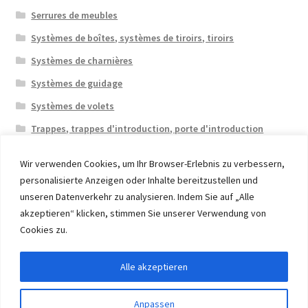
Serrures de meubles
Systèmes de boîtes, systèmes de tiroirs, tiroirs
Systèmes de charnières
Systèmes de guidage
Systèmes de volets
Trappes, trappes d'introduction, porte d'introduction
Wir verwenden Cookies, um Ihr Browser-Erlebnis zu verbessern,
personalisierte Anzeigen oder Inhalte bereitzustellen und
unseren Datenverkehr zu analysieren. Indem Sie auf „Alle
akzeptieren“ klicken, stimmen Sie unserer Verwendung von
© 2026 Eruon Trade UG, Germany, member of the ERUON
Cookies zu.
Group. High quality Furniture Fittings and Components
Alle akzeptieren
Withdraw from contract
Anpassen