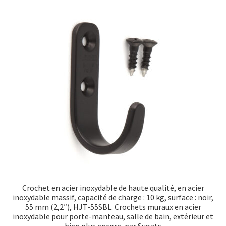
variatio
Les
option
peuven
être
choisie
sur
la
page
du
produit
Crochet en acier inoxydable de haute qualité, en acier
inoxydable massif, capacité de charge : 10 kg, surface : noir,
55 mm (2,2″), HJT-55SBL. Crochets muraux en acier
inoxydable pour porte-manteau, salle de bain, extérieur et