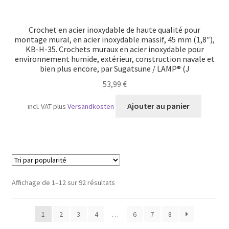
Crochet en acier inoxydable de haute qualité pour
montage mural, en acier inoxydable massif, 45 mm (1,8″),
KB-H-35. Crochets muraux en acier inoxydable pour
environnement humide, extérieur, construction navale et
bien plus encore, par Sugatsune / LAMP® (J
53,99
€
Ajouter au panier
incl. VAT
plus
Versandkosten
Trié
Affichage de 1–12 sur 92 résultats
par
popularité
1
2
3
4
…
6
7
8