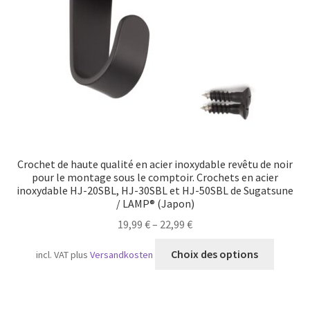
sur
la
page
du
produit
Crochet de haute qualité en acier inoxydable revêtu de noir
pour le montage sous le comptoir. Crochets en acier
inoxydable HJ-20SBL, HJ-30SBL et HJ-50SBL de Sugatsune
/ LAMP® (Japon)
19,99
€
–
22,99
€
Ce
Choix des options
incl. VAT
plus
Versandkosten
produit
a
plusieu