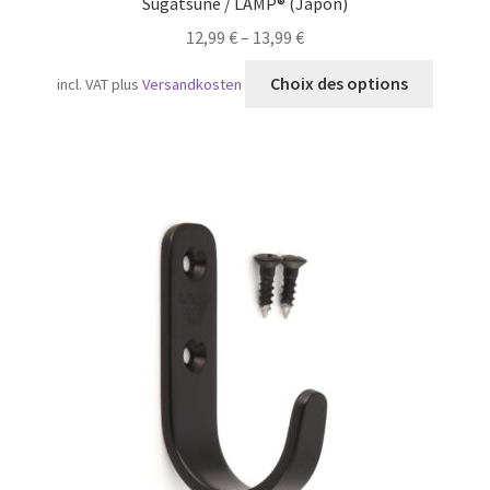
Sugatsune / LAMP® (Japon)
12,99
€
–
13,99
€
Ce
Choix des options
incl. VAT
plus
Versandkosten
produit
a
plusieu
variatio
Les
option
peuven
être
choisie
sur
la
page
du
produit