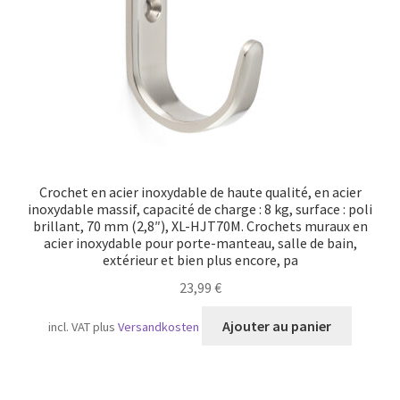
sur
la
page
du
produit
Crochet en acier inoxydable de haute qualité, en acier
inoxydable massif, capacité de charge : 8 kg, surface : poli
brillant, 70 mm (2,8″), XL-HJT70M. Crochets muraux en
acier inoxydable pour porte-manteau, salle de bain,
extérieur et bien plus encore, pa
23,99
€
Ajouter au panier
incl. VAT
plus
Versandkosten