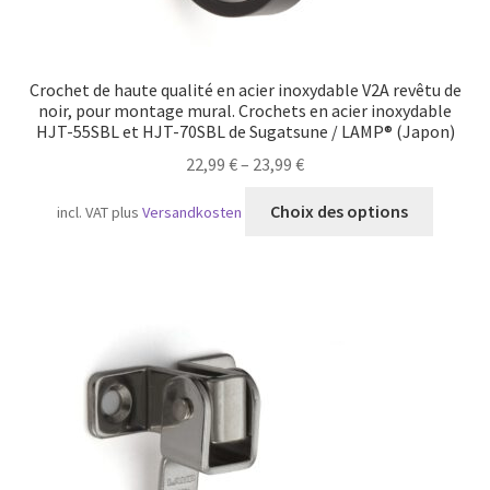
Crochet de haute qualité en acier inoxydable V2A revêtu de
noir, pour montage mural. Crochets en acier inoxydable
HJT-55SBL et HJT-70SBL de Sugatsune / LAMP® (Japon)
22,99
€
–
23,99
€
Ce
Choix des options
incl. VAT
plus
Versandkosten
produit
a
plusieu
variatio
Les
option
peuven
être
choisie
sur