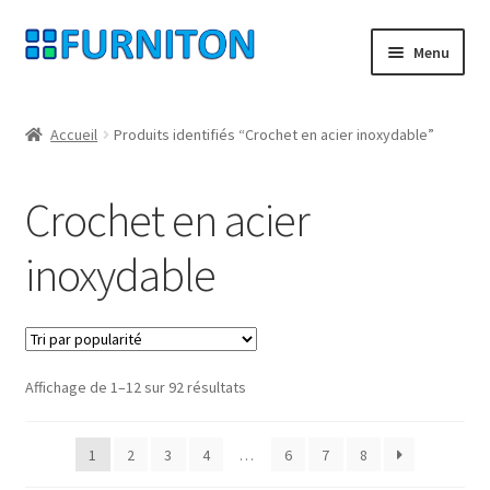
Aller
Aller
Menu
à
au
la
contenu
Mon compte
navigation
Accueil
Produits identifiés “Crochet en acier inoxydable”
Nos partenaires
Crochet en acier
Protection des données
inoxydable
Droit de rétractation
Contact
Trié
Affichage de 1–12 sur 92 résultats
Mentions légales
par
popularité
CONDITIONS GÉNÉRALES DE VENTE
1
2
3
4
…
6
7
8