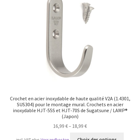
Crochet en acier inoxydable de haute qualité V2A (1.4301,
SUS304) pour le montage mural. Crochets en acier
inoxydable HJT-55S et HJT-70S de Sugatsune / LAMP®
(Japon)
16,99
€
–
18,99
€
Ce
Choix des options
incl. VAT
plus
Versandkosten