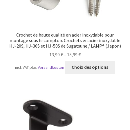
Crochet de haute qualité en acier inoxydable pour
montage sous le comptoir. Crochets en acier inoxydable
HJ-20S, HJ-30S et HJ-50S de Sugatsune / LAMP® (Japon)
13,99
€
–
15,99
€
Ce
Choix des options
incl. VAT
plus
Versandkosten
produit
a
plusieu
variatio
Les
option
peuven
être
choisie