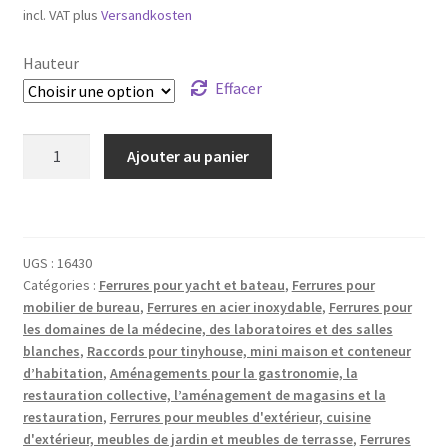
incl. VAT
plus
Versandkosten
Hauteur
Effacer
quantité
Ajouter au panier
de
Crochet
de
haute
UGS :
16430
qualité
Catégories :
Ferrures pour yacht et bateau
,
Ferrures pour
en
mobilier de bureau
,
Ferrures en acier inoxydable
,
Ferrures pour
acier
les domaines de la médecine, des laboratoires et des salles
inoxydable
blanches
,
Raccords pour tinyhouse, mini maison et conteneur
V2A
d’habitation
,
Aménagements pour la gastronomie, la
revêtu
restauration collective, l’aménagement de magasins et la
restauration
,
Ferrures pour meubles d'extérieur, cuisine
de
d'extérieur, meubles de jardin et meubles de terrasse
,
Ferrures
noir,