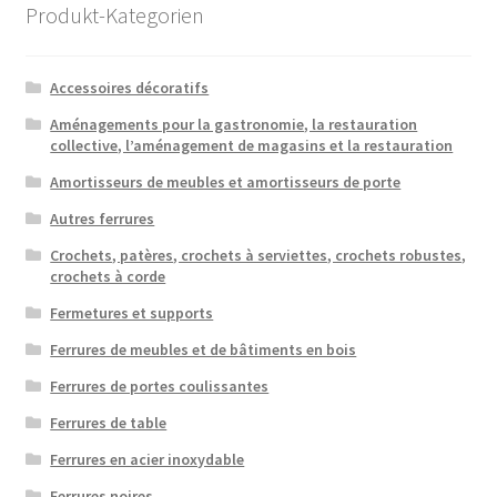
option
Produkt-Kategorien
peuven
être
choisie
Accessoires décoratifs
sur
Aménagements pour la gastronomie, la restauration
la
collective, l’aménagement de magasins et la restauration
page
Amortisseurs de meubles et amortisseurs de porte
du
Autres ferrures
produit
Crochets, patères, crochets à serviettes, crochets robustes,
crochets à corde
Fermetures et supports
Ferrures de meubles et de bâtiments en bois
Ferrures de portes coulissantes
Ferrures de table
Ferrures en acier inoxydable
Ferrures noires