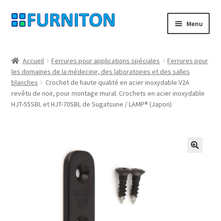
Aller
Aller
Menu
à
au
la
contenu
Mon compte
navigation
Accueil
Ferrures pour applications spéciales
Ferrures pour
les domaines de la médecine, des laboratoires et des salles
Nos partenaires
blanches
Crochet de haute qualité en acier inoxydable V2A
revêtu de noir, pour montage mural. Crochets en acier inoxydable
Protection des données
HJT-55SBL et HJT-70SBL de Sugatsune / LAMP® (Japon)
Droit de rétractation
Contact
🔍
Mentions légales
CONDITIONS GÉNÉRALES DE VENTE