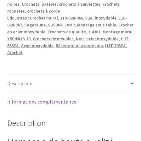
noires
,
Crochets, patères, crochets à serviettes, crochets
pour
robustes, crochets à corde
montage
Étiquettes :
Crochet mural
,
110-028-966
,
V2A
,
inoxydable
,
110-
mural.
028-967
,
Sugatsune
,
SUS304
,
LAMP
,
Montage sous table
,
Crochet
Crochets
en acier inoxydable
,
Crochets de qualité
,
1.4301
,
Montage mural
,
en
X5CrNi18-10
,
Crochets de meubles
,
Noir
,
acier inoxydable
,
HJT-
55SBL
,
Acier inoxydable
,
Résistant à la corrosion
,
HJT-70SBL
,
acier
Crochet
inoxydable
HJT-
55SBL
et
Description
HJT-
70SBL
de
Informations complémentaires
Sugatsune
/
Description
LAMP®
(Japon)