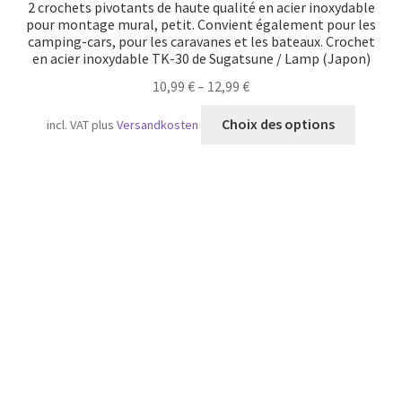
2 crochets pivotants de haute qualité en acier inoxydable
pour montage mural, petit. Convient également pour les
camping-cars, pour les caravanes et les bateaux. Crochet
en acier inoxydable TK-30 de Sugatsune / Lamp (Japon)
10,99
€
–
12,99
€
Ce
Choix des options
incl. VAT
plus
Versandkosten
produit
a
plusieu
variatio
Les
option
peuven
être
choisie
sur
la
page