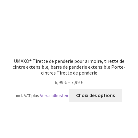
UMAXO® Tirette de penderie pour armoire, tirette de
cintre extensible, barre de penderie extensible Porte-
cintres Tirette de penderie
6,99
€
–
7,99
€
Ce
Choix des options
incl. VAT
plus
Versandkosten
produit
a
plusieu
variatio
Les