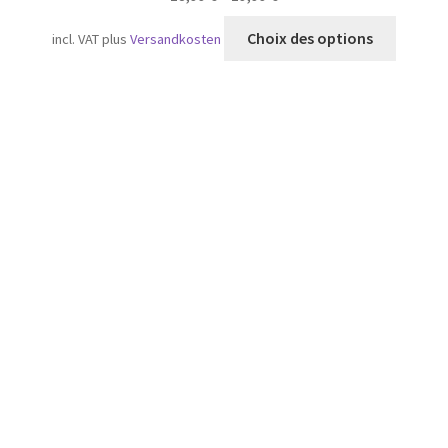
Ce
Choix des options
incl. VAT
plus
Versandkosten
produit
a
plusieu
variatio
Les
option
peuven
être
choisie
sur
la
page
du
produit