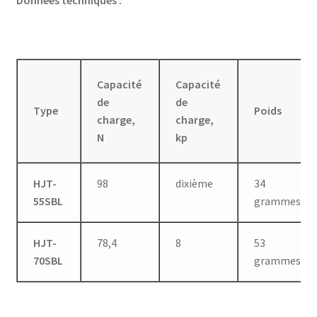
Capacité
Capacité
de
de
Type
Poids
charge,
charge,
N
kp
HJT-
98
dixième
34
55SBL
grammes
HJT-
78,4
8
53
70SBL
grammes