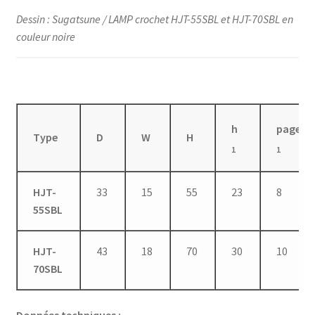
Dessin : Sugatsune / LAMP crochet HJT-55SBL et HJT-70SBL en
couleur noire
h
page
Type
D
W
H
1
1
HJT-
33
15
55
23
8
55SBL
HJT-
43
18
70
30
10
70SBL
Données techniques :