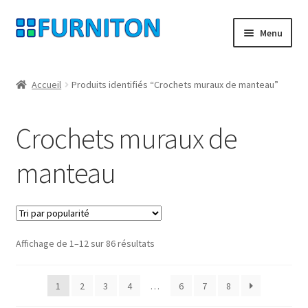
Aller
Aller
Menu
à
au
la
contenu
Mon compte
navigation
Accueil
Produits identifiés “Crochets muraux de manteau”
Nos partenaires
Crochets muraux de
Protection des données
manteau
Droit de rétractation
Contact
Trié
Affichage de 1–12 sur 86 résultats
Mentions légales
par
popularité
CONDITIONS GÉNÉRALES DE VENTE
1
2
3
4
…
6
7
8