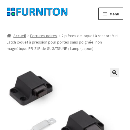
Aller
Aller
Menu
à
au
la
contenu
Mon compte
navigation
Accueil
Ferrures noires
2 pièces de loquet à ressort Mini-
Latch loquet à pression pour portes sans poignée, non
Nos partenaires
magnétique PR-21P de SUGATSUNE / Lamp (Japon)
Protection des données
Droit de rétractation
🔍
Contact
Mentions légales
CONDITIONS GÉNÉRALES DE VENTE