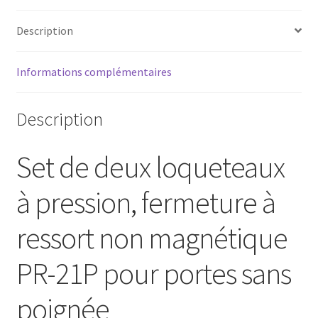
portes
sans
Description
poignée,
non
Informations complémentaires
magnétique
PR-
21P
Description
de
SUGATSUNE
Set de deux loqueteaux
/
Lamp
à pression, fermeture à
(Japon)
ressort non magnétique
PR-21P pour portes sans
poignée