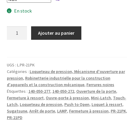
En stock
quantité
Ajouter au panier
de
2
pièces
de
UGS :
L.PR-21PK
loquet
Catégories :
Loqueteau de pression, Mécanisme d'ouverture par
à
pression
,
Robinetterie industrielle pour la construction
ressort
d'appareils et la construction mécanique
,
Ferrures noires
Mini-
Étiquettes :
140-050-277
,
140-050-272
,
Ouverture de la porte
,
Latch
Fermeture à ressort
,
Ouvre-porte à pression
,
Mini-Latch
,
Touch-
loquet
Latch
,
Loqueteau de pression
,
Push to Open
,
Loquet à ressort
,
Sugatsune
,
Arrêt de porte
,
LAMP
,
Fermeture à pression
,
PR-21PK
,
à
PR-21PD
pression
pour